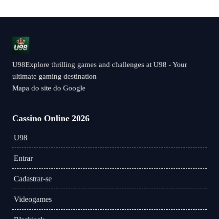
U98Explore thrilling games and challenges at U98 - Your
ultimate gaming destination
Mapa do site do Google
Cassino Online 2026
U98
Entrar
Cadastrar-se
Videogames