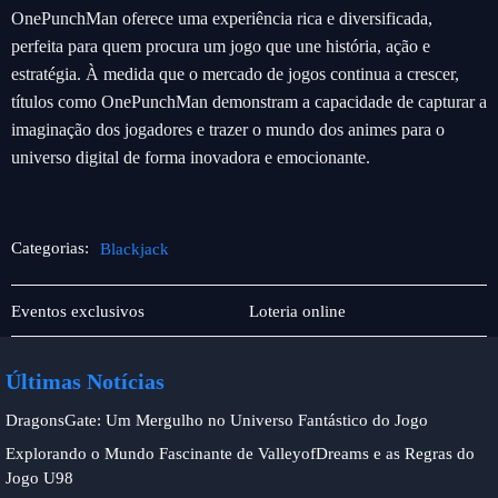
OnePunchMan oferece uma experiência rica e diversificada,
perfeita para quem procura um jogo que une história, ação e
estratégia. À medida que o mercado de jogos continua a crescer,
títulos como OnePunchMan demonstram a capacidade de capturar a
imaginação dos jogadores e trazer o mundo dos animes para o
universo digital de forma inovadora e emocionante.
Categorias:
Blackjack
Jogos
Blackjack
Eventos exclusivos
Loteria online
de
pesca
Últimas Notícias
DragonsGate: Um Mergulho no Universo Fantástico do Jogo
Explorando o Mundo Fascinante de ValleyofDreams e as Regras do
Jogo U98