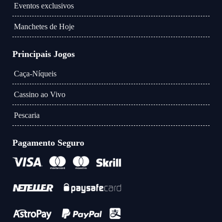
Eventos exclusivos
Manchetes de Hoje
Principais Jogos
Caça-Níqueis
Cassino ao Vivo
Pescaria
Pagamento Seguro