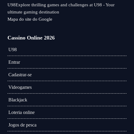
U98Explore thrilling games and challenges at U98 - Your
ultimate gaming destination
Mapa do site do Google
Cassino Online 2026
U98
Entrar
Cadastrar-se
Videogames
Blackjack
Loteria online
Jogos de pesca