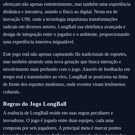
ofereçam não apenas entretenimento, mas também uma experiência
dinâmica e interativa, unindo o físico ao digital. Nesta era de
inovação U98, onde a tecnologia impulsiona transformações
radicais em diversos setores, LongBall usa eletrônica avançada e
design de integração entre o jogador e o ambiente, proporcionando
uma experiência imersiva inigualável.
Este jogo está não apenas capturando fãs tradicionais de esportes,
mas também atraindo uma nova geração que busca interação e
envolvimento mais profundo com o jogo. Através de feedbacks em
tempo real e transmissões ao vivo, LongBall se posiciona na linha
de frente dos esportes modernos, onde eventos viram fenômenos
culturais.
Regras do Jogo LongBall
A essência de LongBall reside em suas regras peculiares e
inovadoras. O jogo é jogado entre duas equipes, cada uma
composta por seis jogadores. A principal meta é marcar pontos